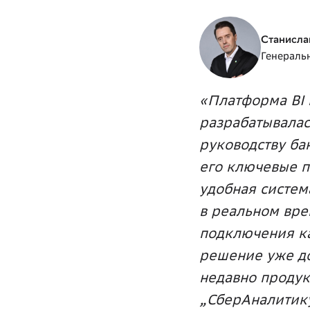
Станисла
Генераль
«Платформа BI 
разрабатывалас
руководству ба
его ключевые п
удобная систем
в реальном вре
подключения ка
решение уже до
недавно продук
„СберАналитику