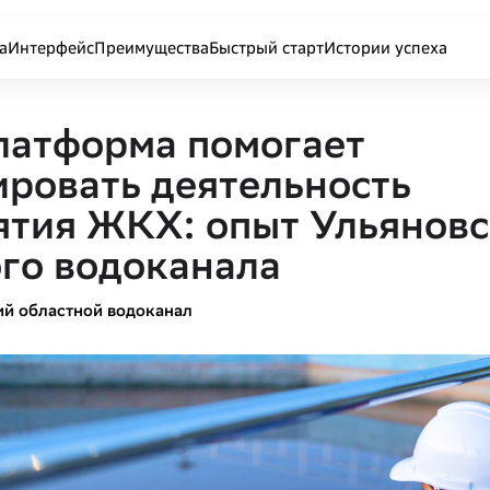
а
Интерфейс
Преимущества
Быстрый старт
Истории успеха
латформа помогает
ровать деятельность
ятия ЖКХ: опыт Ульяновс
го водоканала
ий областной водоканал