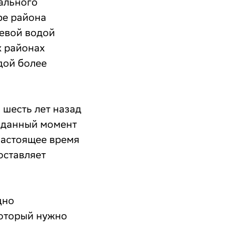
ального
ре района
ьевой водой
х районах
дой более
 шесть лет назад
а данный момент
 настоящее время
оставляет
дно
который нужно