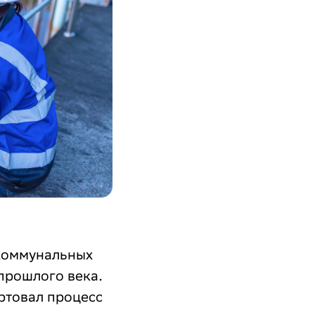
 коммунальных
прошлого века.
артовал процесс