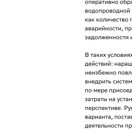
оперативно обра
водопроводной с
как количество 
аварийности, пр
задолженности и
В таких условия
действий: наращ
неизбежно повл
внедрить систем
по мере присоед
затраты на уста
перспективе. Ру
варианта, поста
деятельности п