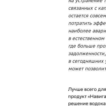
на устранение 
связанных с ка
остается совсе
потратить эффе
наиболее авари
в естественном
где больше про
задолженности,
в сегодняшних 
может позволи
Лучше всего дл
продукт «Навига
решение водока