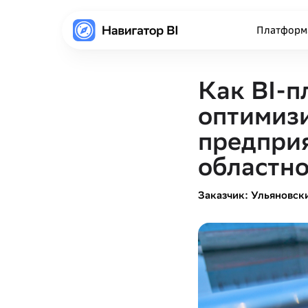
Платформ
Как BI-п
оптимизи
предпри
областно
Заказчик: Ульяновск