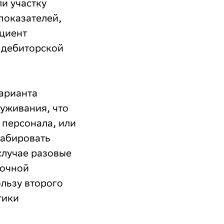
и участку
показателей,
ициент
 дебиторской
варианта
уживания, что
 персонала, или
табировать
случае разовые
рочной
льзу второго
тики