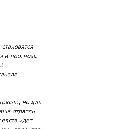
 становятся
ы и прогнозы
ой
канале
трасли, но для
аша отрасль
редств идет