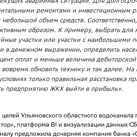
текущих аварийных ситуаций. Для долгосро
питальными ремонтами и инвестиционным р
м небольшой объем средств. Соответственно
ктивным образом. К примеру, выбрать для
йные участки или участки с наибольшими 
 и в денежном выражении, определить насе
цент оплат и меньше величина дебиторской
 вовремя обновить технику и так далее. На 
условиях только правильная расстановка п
ть предприятию ЖКХ выйти в прибыль».
я целей Ульяновского областного водоканала
тор», платформа BI и визуализации данных Сб
налу предложила дочерняя компания банка «