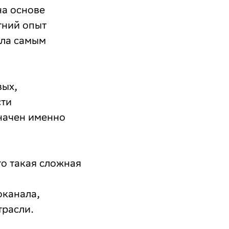
на основе
тний опыт
ала самым
вых,
сти
начен именно
то такая сложная
оканала,
трасли.