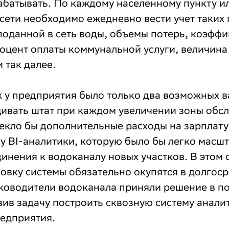
батывать. По каждому населенному пункту ил
ети необходимо ежедневно вести учет таких 
поданной в сеть воды, объемы потерь, коэфф
оцент оплаты коммунальной услуги, величина
 так далее.
х у предприятия было только два возможных 
ивать штат при каждом увеличении зоны обсл
екло бы дополнительные расходы на зарплату
у BI-аналитики, которую было бы легко масш
инения к водоканалу новых участков. В этом 
новку системы обязательно окупятся в долгос
ководители водоканала приняли решение в по
вив задачу построить сквозную систему анали
редприятия.