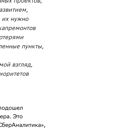
чных проектов,
азвитием,
, их нужно
 капремонтов
потерями
ленные пункты,
мой взгляд,
риоритетов
 подошел
ера. Это
СберАналитика»,