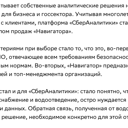
атывает собственные аналитические решения 
для бизнеса и госсектора. Учитывая многоле
 с клиентами, платформа «СберАналитики» ст
лом продаж «Навигатора».
риями при выборе стало то, что это, во-пер
ПО, отвечающее всем требованиям безопасно
ным нормам. Во-вторых, «Навигатор» предназ
лей и топ-менеджмента организаций.
тал и для «СберАналитики»: стало понятно, ч
снабжение и водоотведение, остро нуждается
и данных. Обратная связь, полученная от вод
 решение, необходимое конкретно для этой о